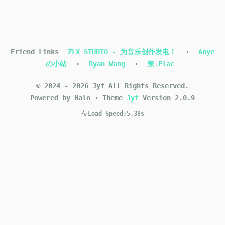
Friend Links
ZLX STUDIO - 为音乐创作发电！
·
Anye
の小站
·
Ryan Wang
·
無.Flac
©
2024
-
2026
Jyf
All Rights Reserved.
Powered by Halo
·
Theme
Jyf
Version
2.0.9
Load Speed:
5.38s