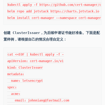
kubectl apply -f https://github.com/cert-manager/cer
helm repo add jetstack https://charts.jetstack.io

helm install cert-manager --namespace cert-manager -
创建 ClusterIssuer，为后续申请证书做好准备。下面是配
置样例，请根据自己的情况合理自定义：
cat <<EOF | kubectl apply -f -

apiVersion: cert-manager.io/v1

kind: ClusterIssuer

metadata:

  name: letsencrypt

spec:

  acme:

    email: johnniang@fastmail.com
