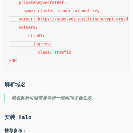
    privateKeySecretRef:

      name: cluster-issuer-account-key

    server: https://acme-v02.api.letsencrypt.org/dire
    solvers:

      - http01:

          ingress:

            class: traefik

EOF
解析域名
域名解析可能需要等待一段时间才会生效。
安装 Halo
推荐参考：