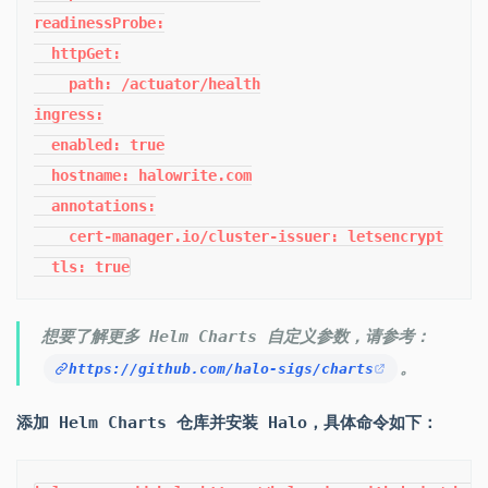
readinessProbe:

  httpGet:

    path: /actuator/health

ingress:

  enabled: true

  hostname: halowrite.com

  annotations:

    cert-manager.io/cluster-issuer: letsencrypt

  tls: true
想要了解更多 Helm Charts 自定义参数，请参考：
。
https://github.com/halo-sigs/charts
添加 Helm Charts 仓库并安装 Halo，具体命令如下：