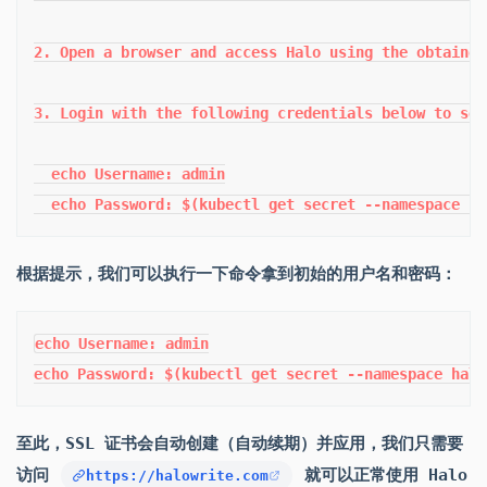
2. Open a browser and access Halo using the obtained 
3. Login with the following credentials below to see
  echo Username: admin

  echo Password: $(kubectl get secret --namespace ha
根据提示，我们可以执行一下命令拿到初始的用户名和密码：
echo Username: admin

echo Password: $(kubectl get secret --namespace halo
至此，SSL 证书会自动创建（自动续期）并应用，我们只需要
访问
就可以正常使用 Halo
https://halowrite.com