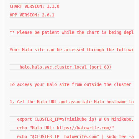
CHART VERSION: 1.1.0

APP VERSION: 2.6.1

** Please be patient while the chart is being deploye
Your Halo site can be accessed through the following
    halo.halo.svc.cluster.local (port 80)

To access your Halo site from outside the cluster fo
1. Get the Halo URL and associate Halo hostname to y
   export CLUSTER_IP=$(minikube ip) # On Minikube. U
   echo "Halo URL: https://halowrite.com/"

   echo "$CLUSTER_IP  halowrite.com" | sudo tee -a /