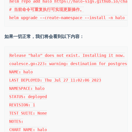
helm repo add halo https://halo-sigs.github.io/chart
# 当前命令可重复执行可实现更新操作。

helm upgrade --create-namespace --install -n halo ha
如果一切正常，我们将会看到以下内容：
Release "halo" does not exist. Installing it now.

coalesce.go:223: warning: destination for postgresql
NAME: halo

LAST DEPLOYED: Thu Jul 27 11:02:06 2023

NAMESPACE: halo

STATUS: deployed

REVISION: 1

TEST SUITE: None

NOTES:

CHART NAME: halo
