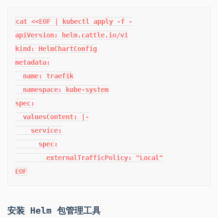
cat <<EOF | kubectl apply -f -

apiVersion: helm.cattle.io/v1

kind: HelmChartConfig

metadata:

  name: traefik

  namespace: kube-system

spec:

  valuesContent: |-

    service:

      spec:

        externalTrafficPolicy: "Local"

EOF
安装 Helm 包管理工具