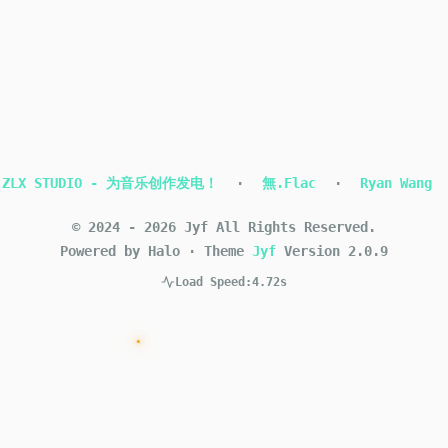
ZLX STUDIO - 为音乐创作发电！
·
無.Flac
·
Ryan Wang
©
2024
-
2026
Jyf
All Rights Reserved.
Powered by Halo
·
Theme
Jyf
Version
2.0.9
Load Speed:
4.72s