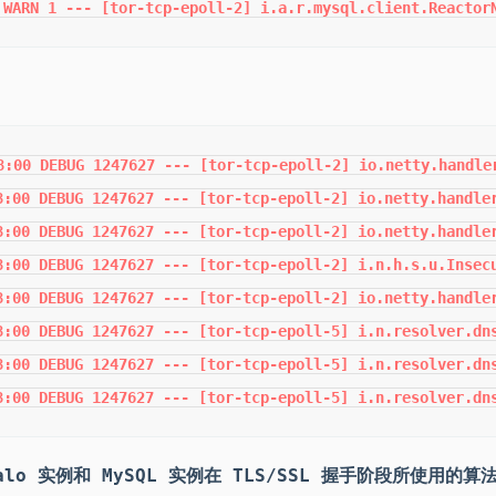
 WARN 1 --- [tor-tcp-epoll-2] i.a.r.mysql.client.Reactor
8:00 DEBUG 1247627 --- [tor-tcp-epoll-2] io.netty.handle
8:00 DEBUG 1247627 --- [tor-tcp-epoll-2] io.netty.handler
8:00 DEBUG 1247627 --- [tor-tcp-epoll-2] io.netty.handle
8:00 DEBUG 1247627 --- [tor-tcp-epoll-2] i.n.h.s.u.Insecu
8:00 DEBUG 1247627 --- [tor-tcp-epoll-2] io.netty.handle
8:00 DEBUG 1247627 --- [tor-tcp-epoll-5] i.n.resolver.dns
8:00 DEBUG 1247627 --- [tor-tcp-epoll-5] i.n.resolver.dns
8:00 DEBUG 1247627 --- [tor-tcp-epoll-5] i.n.resolver.dn
o 实例和 MySQL 实例在 TLS/SSL 握手阶段所使用的算