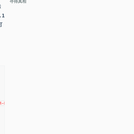
寻得真相
法
.1
可
4-Bit Compressed References 20250415_432 (JIT enabled, AO