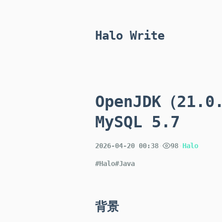
Halo Write
OpenJDK（21
MySQL 5.7
2026-04-20 00:38
·
98
·
Halo
#Halo
#Java
背景